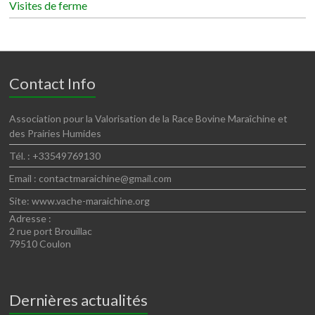
Visites de ferme
Contact Info
Association pour la Valorisation de la Race Bovine Maraîchine et
des Prairies Humides
Tél. : +33549769130
Email : contactmaraichine@gmail.com
Site: www.vache-maraichine.org
Adresse :
2 rue port Brouillac
79510 Coulon
Dernières actualités