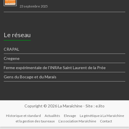
23 septembre 2025
Le réseau
CRAPAL
Cregene
Ferme expérimentale de l’INRAe Saint Laurent de la Prée
Gens du Bocage et du Marais
Copyright © 2026
La Maraîchine
- Site :
e.lito
Historique et standard
Actualités
Elevage
La génétique à La Maraîchine
et la gestion des taureaux
L’association Maraîchine
Contact