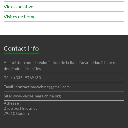
Vie associative
Visites de ferme
Contact Info
Association pour la Valorisation de la Race Bovine Maraîchine et
des Prairies Humides
Tél. : +33549769130
Email : contactmaraichine@gmail.com
Site: www.vache-maraichine.org
Adresse :
2 rue port Brouillac
79510 Coulon