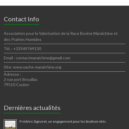
Contact Info
Association pour la Valorisation de la Race Bovine Maraîchine et
des Prairies Humides
Tél. : +33549769130
Email : contactmaraichine@gmail.com
Site: www.vache-maraichine.org
Adresse :
2 rue port Brouillac
79510 Coulon
Dernières actualités
Frédéric Signoret, un engagement pour les biodiversités