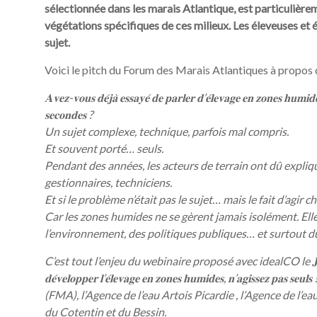
sélectionnée dans les marais Atlantique, est particulière
végétations spécifiques de ces milieux. Les éleveuses et 
sujet.
Voici le pitch du Forum des Marais Atlantiques à propos 
𝐀𝐯𝐞𝐳-𝐯𝐨𝐮𝐬 𝐝𝐞́𝐣𝐚̀ 𝐞𝐬𝐬𝐚𝐲𝐞́ 𝐝𝐞 𝐩𝐚𝐫𝐥𝐞𝐫 𝐝’𝐞́𝐥𝐞𝐯𝐚𝐠𝐞 𝐞𝐧 𝐳𝐨𝐧𝐞𝐬 𝐡𝐮𝐦𝐢𝐝
𝐬𝐞𝐜𝐨𝐧𝐝𝐞𝐬 ?
Un sujet complexe, technique, parfois mal compris.
Et souvent porté… seuls.
Pendant des années, les acteurs de terrain ont dû expliquer
gestionnaires, techniciens.
Et si le problème n’était pas le sujet… mais le fait d’agir 
Car les zones humides ne se gèrent jamais isolément. Elles 
l’environnement, des politiques publiques… et surtout du 
C’est tout l’enjeu du webinaire proposé avec idealCO le 𝐉𝐞𝐮𝐝𝐢 𝟐 𝐣𝐮𝐢
𝐝𝐞́𝐯𝐞𝐥𝐨𝐩𝐩𝐞𝐫 𝐥’𝐞́𝐥𝐞𝐯𝐚𝐠𝐞 𝐞𝐧 𝐳𝐨𝐧𝐞𝐬 𝐡𝐮𝐦𝐢𝐝𝐞𝐬, 𝐧’𝐚𝐠𝐢
(FMA), l’Agence de l’eau Artois Picardie , l’Agence de l’
du Cotentin et du Bessin.