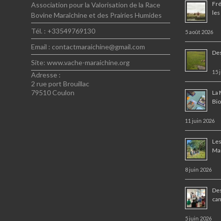
Fré
Association pour la Valorisation de la Race
les
Bovine Maraîchine et des Prairies Humides
Tél. : +33549769130
5 août 2026
Email : contactmaraichine@gmail.com
Des
Site: www.vache-maraichine.org
15 
Adresse :
2 rue port Brouillac
79510 Coulon
La 
Bi
11 juin 2026
Les
Ma
8 juin 2026
Des
ca
5 juin 2026