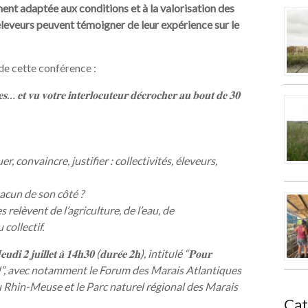
ment adaptée aux conditions et à la valorisation des
éleveurs peuvent témoigner de leur expérience sur le
de cette conférence :
𝐞𝐬… 𝐞𝐭 𝐯𝐮 𝐯𝐨𝐭𝐫𝐞 𝐢𝐧𝐭𝐞𝐫𝐥𝐨𝐜𝐮𝐭𝐞𝐮𝐫 𝐝𝐞́𝐜𝐫𝐨𝐜𝐡𝐞𝐫 𝐚𝐮 𝐛𝐨𝐮𝐭 𝐝𝐞 𝟑𝟎
, convaincre, justifier : collectivités, éleveurs,
chacun de son côté ?
relèvent de l’agriculture, de l’eau, de
collectif.
𝐥𝐥𝐞𝐭 𝐚̀ 𝟏𝟒𝐡𝟑𝟎 (𝐝𝐮𝐫𝐞́𝐞 𝟐𝐡), intitulé “𝐏𝐨𝐮𝐫
𝐬𝐞𝐳 𝐩𝐚𝐬 𝐬𝐞𝐮𝐥𝐬 !”, avec notamment le Forum des Marais Atlantiques
eau Rhin-Meuse et le Parc naturel régional des Marais
Cat