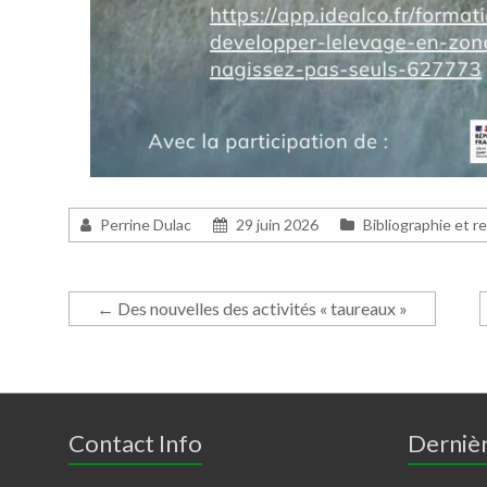
Perrine Dulac
29 juin 2026
Bibliographie et r
←
Des nouvelles des activités « taureaux »
Contact Info
Dernièr