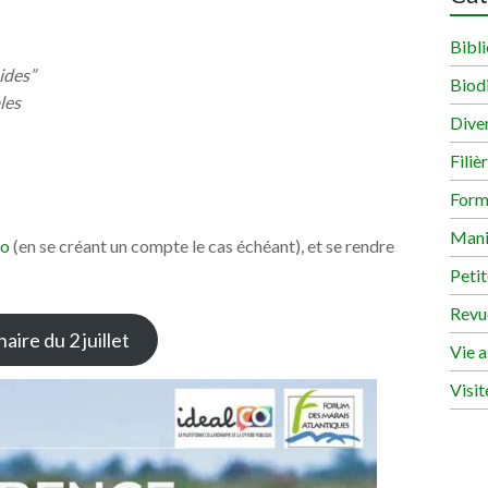
Bibli
ides”
Biodi
les
Dive
Filiè
Form
Mani
Co
(en se créant un compte le cas échéant), et se rendre
Peti
Revu
aire du 2 juillet
Vie a
Visit