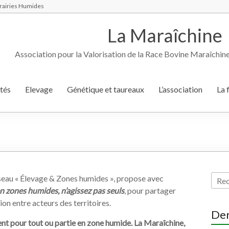
 Prairies Humides
La Maraîchine
Association pour la Valorisation de la Race Bovine Maraîchin
tés
Elevage
Génétique et taureaux
L’association
La 
seau « Élevage & Zones humides », propose avec
n zones humides, n’agissez pas seuls
, pour partager
on entre acteurs des territoires.
Der
nt pour tout ou partie en zone humide. La Maraîchine,