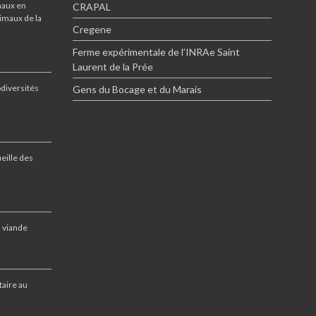
maux en
CRAPAL
imaux de la
Cregene
Ferme expérimentale de l’INRAe Saint
Laurent de la Prée
odiversités
Gens du Bocage et du Marais
eille des
a viande
taire au