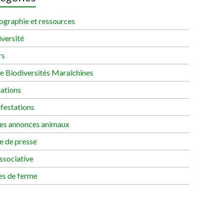
ographie et ressources
versité
rs
re Biodiversités Maraîchines
ations
festations
tes annonces animaux
e de presse
ssociative
es de ferme