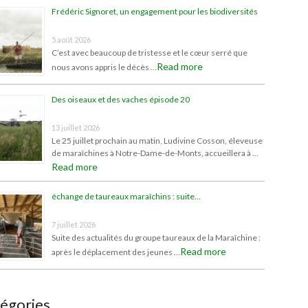
Frédéric Signoret, un engagement pour les biodiversités
5 août 2026
C’est avec beaucoup de tristesse et le cœur serré que
Read more
nous avons appris le décès …
Des oiseaux et des vaches épisode 20
13 juillet 2026
Le 25 juillet prochain au matin, Ludivine Cosson, éleveuse
de maraîchines à Notre-Dame-de-Monts, accueillera à …
Read more
échange de taureaux maraîchins : suite…
7 juillet 2026
Suite des actualités du groupe taureaux de la Maraîchine :
Read more
après le déplacement des jeunes …
égories