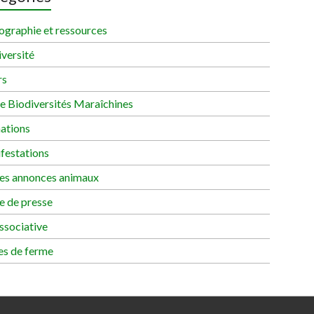
ographie et ressources
versité
rs
re Biodiversités Maraîchines
ations
festations
tes annonces animaux
e de presse
ssociative
es de ferme