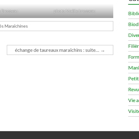
 Brosseau
photo Maëlle brosseau
Bibli
Biodi
tés Maraîchines
Dive
Filiè
échange de taureaux maraîchins : suite…
→
Form
Mani
Peti
Revu
Vie a
Visit