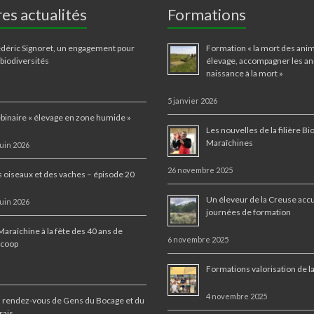
es actualités
Formations
déric Signoret, un engagement pour
Formation « la mort des ani
 biodiversités
élevage, accompagner les an
naissance à la mort »
5 janvier 2026
inaire « élevage en zone humide »
Les nouvelles de la filière Bi
Maraîchines
juin 2026
26 novembre 2025
 oiseaux et des vaches – épisode 20
Un éleveur de la Creuse accu
juin 2026
journées de formation
Maraîchine à la fête des 40 ans de
6 novembre 2025
ocoop
Formations valorisation de l
4 novembre 2025
 rendez-vous de Gens du Bocage et du
rais