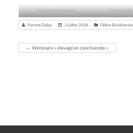
photo Maëlle Brosseau
photo Maëlle
Perrine Dulac
3 juillet 2026
Filière Biodiversi
←
Webinaire « élevage en zone humide »