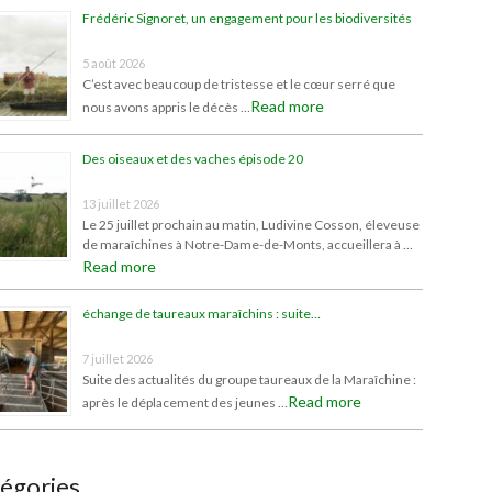
Frédéric Signoret, un engagement pour les biodiversités
5 août 2026
C’est avec beaucoup de tristesse et le cœur serré que
Read more
nous avons appris le décès …
Des oiseaux et des vaches épisode 20
13 juillet 2026
Le 25 juillet prochain au matin, Ludivine Cosson, éleveuse
de maraîchines à Notre-Dame-de-Monts, accueillera à …
Read more
échange de taureaux maraîchins : suite…
7 juillet 2026
Suite des actualités du groupe taureaux de la Maraîchine :
Read more
après le déplacement des jeunes …
égories