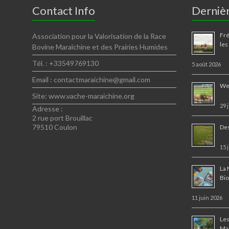
Contact Info
Dernièr
Fré
Association pour la Valorisation de la Race
les
Bovine Maraîchine et des Prairies Humides
Tél. : +33549769130
5 août 2026
Email : contactmaraichine@gmail.com
Web
Site: www.vache-maraichine.org
29 
Adresse :
2 rue port Brouillac
79510 Coulon
Des
15 
La 
Bi
11 juin 2026
Les
Ma