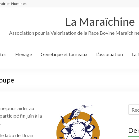
 Prairies Humides
La Maraîchine
Association pour la Valorisation de la Race Bovine Maraîchin
tés
Elevage
Génétique et taureaux
L’association
La 
écoupe
ne pour aider au
 participé fin juin à la
.
Der
 le labo de Drian