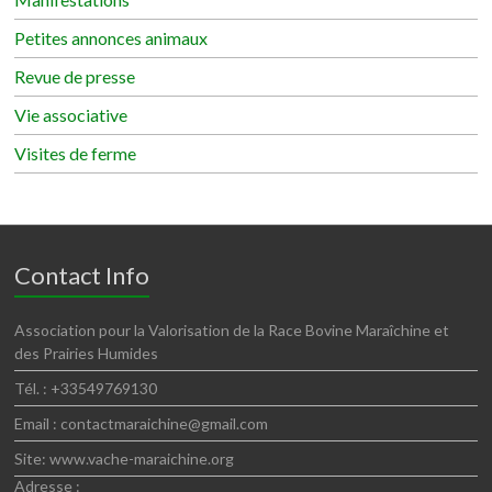
Petites annonces animaux
Revue de presse
Vie associative
Visites de ferme
Contact Info
Association pour la Valorisation de la Race Bovine Maraîchine et
des Prairies Humides
Tél. : +33549769130
Email : contactmaraichine@gmail.com
Site: www.vache-maraichine.org
Adresse :