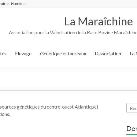
 Prairies Humides
La Maraîchine
Association pour la Valorisation de la Race Bovine Maraîchin
tés
Elevage
Génétique et taureaux
L’association
La 
sources génétiques du centre-ouest Atlantique)
tions.
Der