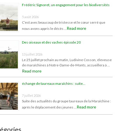
Frédéric Signoret, un engagement pour les biodiversités
5 août 2026
C’est avec beaucoup de tristesse et le cœur serré que
Read more
nous avons appris le décès …
Des oiseaux et des vaches épisode 20
13 juillet 2026
Le 25 juillet prochain au matin, Ludivine Cosson, éleveuse
de maraîchines à Notre-Dame-de-Monts, accueillera à …
Read more
échange de taureaux maraîchins : suite…
7 juillet 2026
Suite des actualités du groupe taureaux de la Maraîchine :
Read more
après le déplacement des jeunes …
égories