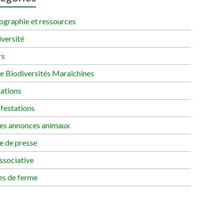
ographie et ressources
versité
rs
re Biodiversités Maraîchines
ations
festations
tes annonces animaux
e de presse
ssociative
es de ferme