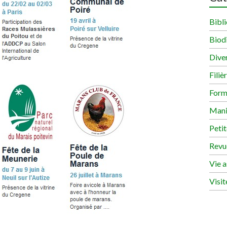
Bibli
Biodi
Dive
Filiè
Form
Mani
Peti
Revu
Vie a
Visit