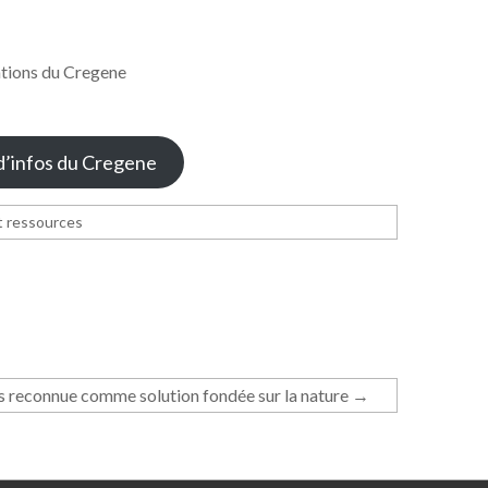
ations du Cregene
 d’infos du Cregene
t ressources
es reconnue comme solution fondée sur la nature
→