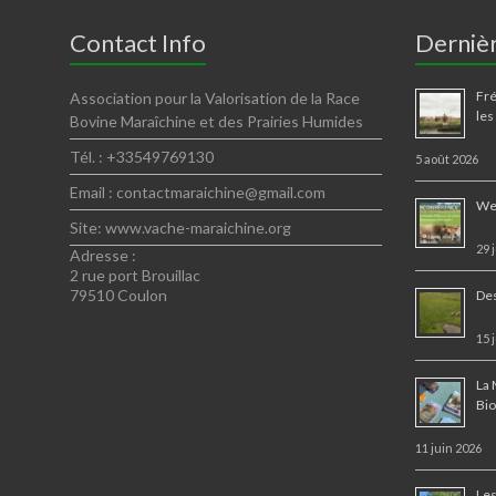
Contact Info
Dernièr
Fré
Association pour la Valorisation de la Race
les
Bovine Maraîchine et des Prairies Humides
Tél. : +33549769130
5 août 2026
Email : contactmaraichine@gmail.com
Web
Site: www.vache-maraichine.org
29 
Adresse :
2 rue port Brouillac
79510 Coulon
Des
15 
La 
Bi
11 juin 2026
Les