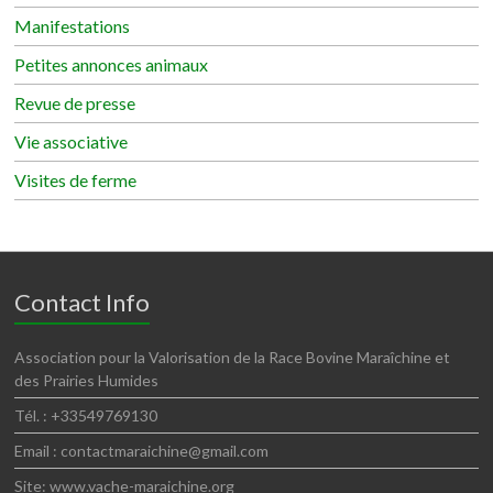
Manifestations
Petites annonces animaux
Revue de presse
Vie associative
Visites de ferme
Contact Info
Association pour la Valorisation de la Race Bovine Maraîchine et
des Prairies Humides
Tél. : +33549769130
Email : contactmaraichine@gmail.com
Site: www.vache-maraichine.org